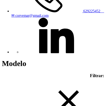
629225452
✉ corvemar@gmail.com
Modelo
Filtrar: