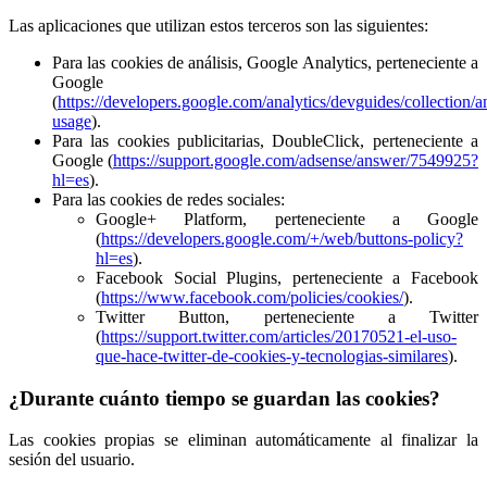
Las aplicaciones que utilizan estos terceros son las siguientes:
Para las cookies de análisis, Google Analytics, perteneciente a
Google
(
https://developers.google.com/analytics/devguides/collection/an
usage
).
Para las cookies publicitarias, DoubleClick, perteneciente a
Google (
https://support.google.com/adsense/answer/7549925?
hl=es
).
Para las cookies de redes sociales:
Google+ Platform, perteneciente a Google
(
https://developers.google.com/+/web/buttons-policy?
hl=es
).
Facebook Social Plugins, perteneciente a Facebook
(
https://www.facebook.com/policies/cookies/
).
Twitter Button, perteneciente a Twitter
(
https://support.twitter.com/articles/20170521-el-uso-
que-hace-twitter-de-cookies-y-tecnologias-similares
).
¿Durante cuánto tiempo se guardan las cookies?
Las cookies propias se eliminan automáticamente al finalizar la
sesión del usuario.