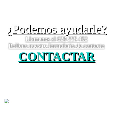
¿Podemos ayudarle?
Llamenos al 629 225 452
Rellene nuestro formulario de contacto
CONTACTAR