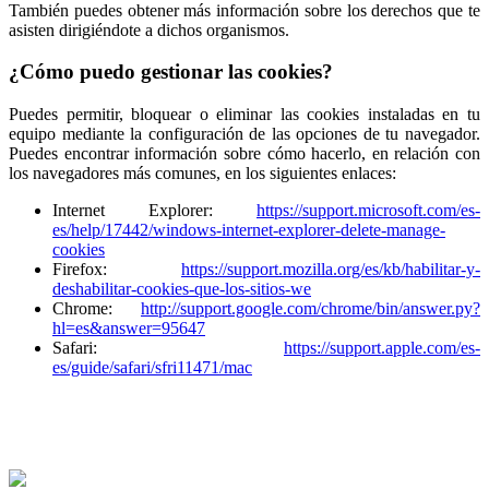
También puedes obtener más información sobre los derechos que te
asisten dirigiéndote a dichos organismos.
¿Cómo puedo gestionar las cookies?
Puedes permitir, bloquear o eliminar las cookies instaladas en tu
equipo mediante la configuración de las opciones de tu navegador.
Puedes encontrar información sobre cómo hacerlo, en relación con
los navegadores más comunes, en los siguientes enlaces:
Internet Explorer:
https://support.microsoft.com/es-
es/help/17442/windows-internet-explorer-delete-manage-
cookies
Firefox:
https://support.mozilla.org/es/kb/habilitar-y-
deshabilitar-cookies-que-los-sitios-we
Chrome:
http://support.google.com/chrome/bin/answer.py?
hl=es&answer=95647
Safari:
https://support.apple.com/es-
es/guide/safari/sfri11471/mac